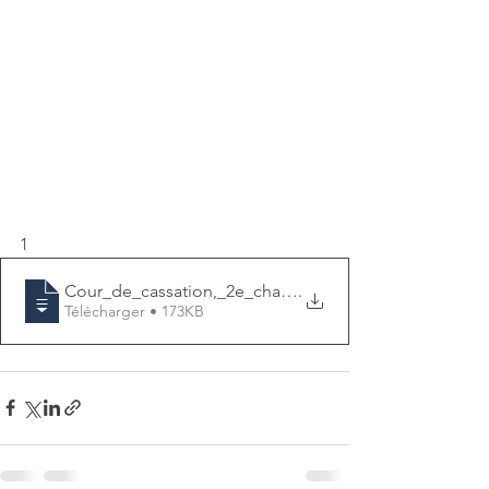
1
Cour_de_cassation,_2e_chambre_civile,_1_
.
Télécharger • 173KB